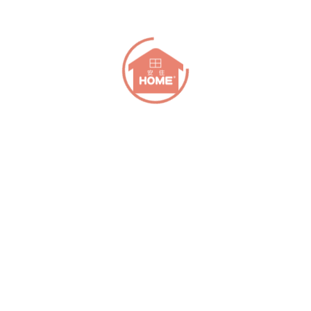
商證明，如果保卡上沒以上兩樣證明，本產品會依鎖上的日
期算起.
通過NCC認證
回上一頁