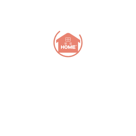
＊防小黑盒開啟
(HM-2025B)五合一開鎖方式:密碼／指紋／卡片支援捷運
Mifare系統／手機藍芽(APP)／鑰匙
＊高科技指紋辯識功能ˋˋ具隱藏碼功能密碼開門ˋ傳統機械鑰
匙開門ˋ卡片感應開門
支援APP管理ˋ可以使用手機連藍芽ˋ當靠近門鎖時ˋ手機APP
操作即可開門.
＊使用電池供電
使用3AA電池4顆ˋ依開門頻率不同ˋ最長可維持達十個月ˋ極
智省電設計.
＊緊急電源供應插槽
當電源已耗盡ˋ可接外部行動電源ˋ暫時供應.(手機行動充電
USB可用).具有低電源提醒功能.
＊語音提示功能
人性化語音導航設計ˋ直接語音提示＂已開鎖＂ˋ＂已關鎖＂ˋ
＂請更換電池＂等.
＊內外側把手<上提關鎖>.
＊內側把手具有被連動快開功能.